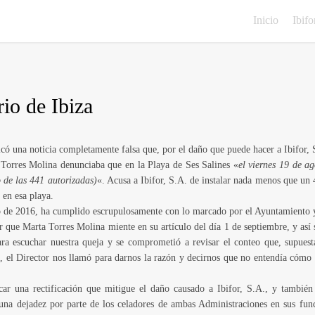
Inicio
Ibifo
rio de Ibiza
icó una noticia completamente falsa que, por el daño que puede hacer a Ibifor,
 Torres Molina denunciaba que en la Playa de Ses Salines «
el viernes 19 de a
o de las 441 autorizadas)
«. Acusa a Ibifor, S.A. de instalar nada menos que un
en esa playa.
ano de 2016, ha cumplido escrupulosamente con lo marcado por el Ayuntamiento
r que Marta Torres Molina miente en su artículo del día 1 de septiembre, y así s
ra escuchar nuestra queja y se comprometió a revisar el conteo que, supuest
, el Director nos llamó para darnos la razón y decirnos que no entendía cómo 
car una rectificación que mitigue el daño causado a Ibifor, S.A., y tambié
na dejadez por parte de los celadores de ambas Administraciones en sus funci