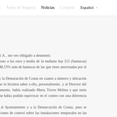
r
Áreas de Negocio
Noticias
Contacto
Español
 S.A., me veo obligado a desmentir.
gosto a las once y media de la mañana hay 515 (hamacas)
 48,53% más de hamacas de las que tiene autorizadas por el
 y la Demaración de Costas en cuanto a número y ubicación
e lo hicimos saber a ella, personalmente, y al Director del
amente, había realizado Marta Torres Molina y que tenía
se había podido equivocar en el conteo con una diferencia
n al Ayuntamiento y a la Demarcación de Costas, pues se
ones de control sobre las instalaciones temporales en las